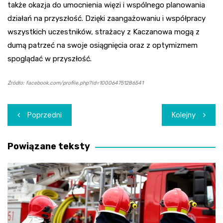
także okazja do umocnienia więzi i wspólnego planowania
działań na przyszłość. Dzięki zaangażowaniu i współpracy
wszystkich uczestników, strażacy z Kaczanowa mogą z
dumą patrzeć na swoje osiągnięcia oraz z optymizmem
spoglądać w przyszłość.
Źródło: facebook.com/profile.php?id=100064751286541
Nawigacja
Poprzedni
Kolejny
wpisu
Powiązane teksty