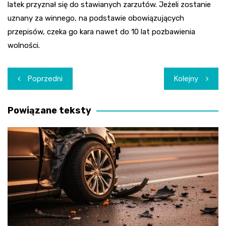
latek przyznał się do stawianych zarzutów. Jeżeli zostanie
uznany za winnego, na podstawie obowiązujących
przepisów, czeka go kara nawet do 10 lat pozbawienia
wolności.
Nawigacja
Poprzedni
Kolejny
wpisu
Powiązane teksty