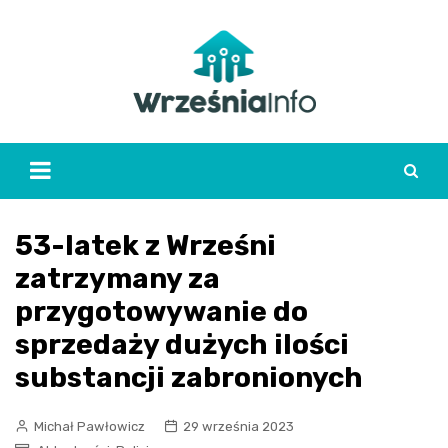
Skip
to
content
53-latek z Wrześni
zatrzymany za
przygotowywanie do
sprzedaży dużych ilości
substancji zabronionych
Michał Pawłowicz
29 września 2023