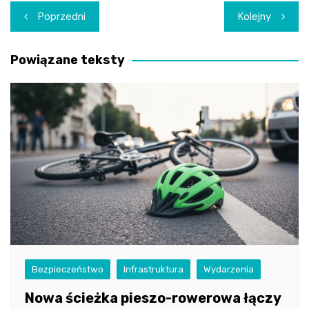
Nawigacja
Poprzedni
Kolejny
wpisu
Powiązane teksty
Bezpieczeństwo
Infrastruktura
Wydarzenia
Nowa ścieżka pieszo-rowerowa łączy