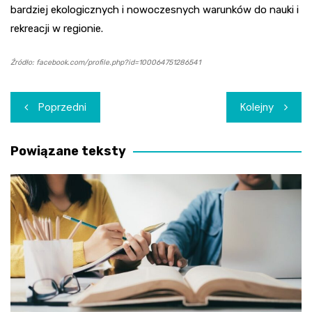
bardziej ekologicznych i nowoczesnych warunków do nauki i
rekreacji w regionie.
Źródło: facebook.com/profile.php?id=100064751286541
Nawigacja
Poprzedni
Kolejny
wpisu
Powiązane teksty