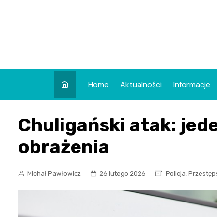
Skip
to
content
Home
Aktualności
Informacje
Chuligański atak: jed
obrażenia
,
Michał Pawłowicz
26 lutego 2026
Policja
Przestęp