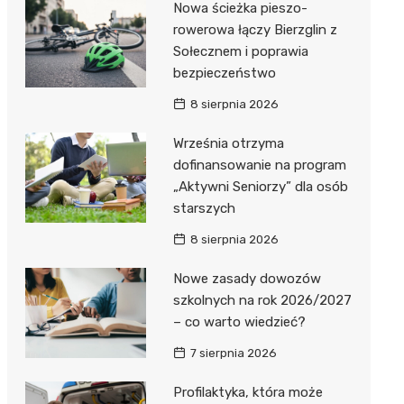
Nowa ścieżka pieszo-
Dzieci Wrzesińskich
Pałac w Miłosławiu
rowerowa łączy Bierzglin z
Sołecznem i poprawia
Park Miejski im. Dzieci
Izba Pamięci Reymonta
bezpieczeństwo
Wrzesińskich
Rezerwat Czeszewski Las
8 sierpnia 2026
Amfiteatr im. Anny Jantar
Września otrzyma
Jump World Września
dofinansowanie na program
„Aktywni Seniorzy” dla osób
Wrzesińska Strefa
starszych
Aktywności
8 sierpnia 2026
Nowe zasady dowozów
szkolnych na rok 2026/2027
– co warto wiedzieć?
7 sierpnia 2026
Profilaktyka, która może