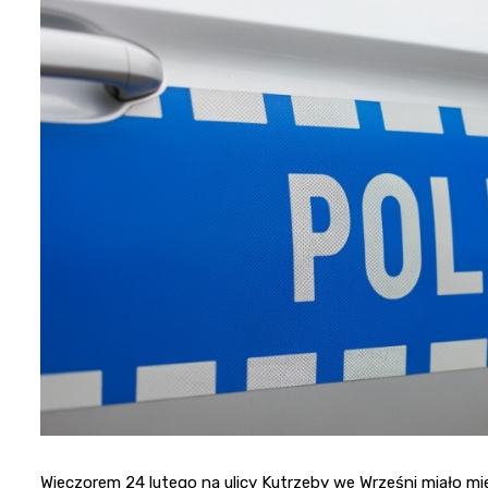
Wieczorem 24 lutego na ulicy Kutrzeby we Wrześni miało mi