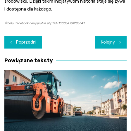
środowisku. Dzięki takim inicjatywom historia staje się żywa
i dostępna dla każdego.
Źródło: facebook.com/profile.php?id=100064751286541
Nawigacja
Poprzedni
Kolejny
wpisu
Powiązane teksty