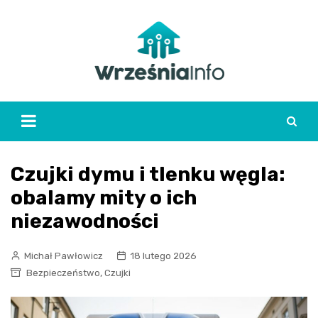
Skip
to
content
Czujki dymu i tlenku węgla:
obalamy mity o ich
niezawodności
Michał Pawłowicz
18 lutego 2026
,
Bezpieczeństwo
Czujki