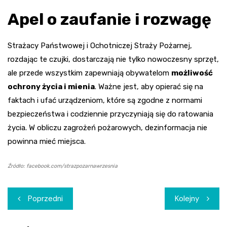
Apel o zaufanie i rozwagę
Strażacy Państwowej i Ochotniczej Straży Pożarnej,
rozdając te czujki, dostarczają nie tylko nowoczesny sprzęt,
ale przede wszystkim zapewniają obywatelom
możliwość
ochrony życia i mienia
. Ważne jest, aby opierać się na
faktach i ufać urządzeniom, które są zgodne z normami
bezpieczeństwa i codziennie przyczyniają się do ratowania
życia. W obliczu zagrożeń pożarowych, dezinformacja nie
powinna mieć miejsca.
Źródło: facebook.com/strazpozarnawrzesnia
Nawigacja
Poprzedni
Kolejny
wpisu