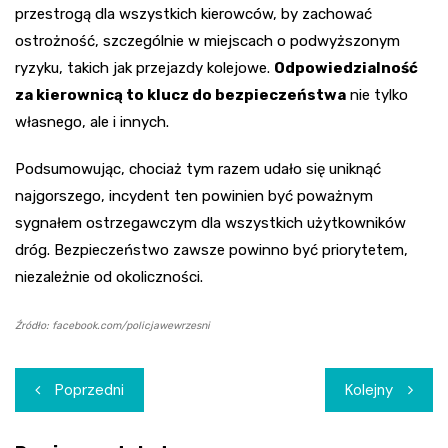
przestrogą dla wszystkich kierowców, by zachować
ostrożność, szczególnie w miejscach o podwyższonym
ryzyku, takich jak przejazdy kolejowe.
Odpowiedzialność
za kierownicą to klucz do bezpieczeństwa
nie tylko
własnego, ale i innych.
Podsumowując, chociaż tym razem udało się uniknąć
najgorszego, incydent ten powinien być poważnym
sygnałem ostrzegawczym dla wszystkich użytkowników
dróg. Bezpieczeństwo zawsze powinno być priorytetem,
niezależnie od okoliczności.
Źródło: facebook.com/policjawewrzesni
Nawigacja
Poprzedni
Kolejny
wpisu