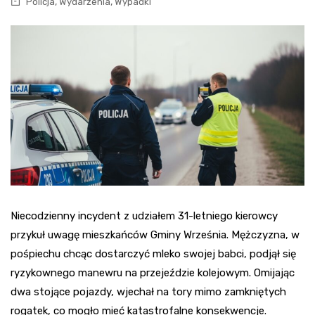
,
,
Policja
Wydarzenia
Wypadki
Niecodzienny incydent z udziałem 31-letniego kierowcy
przykuł uwagę mieszkańców Gminy Września. Mężczyzna, w
pośpiechu chcąc dostarczyć mleko swojej babci, podjął się
ryzykownego manewru na przejeździe kolejowym. Omijając
dwa stojące pojazdy, wjechał na tory mimo zamkniętych
rogatek, co mogło mieć katastrofalne konsekwencje.