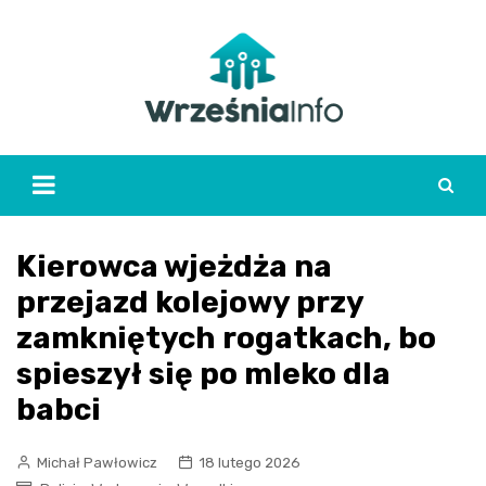
Skip
to
content
Kierowca wjeżdża na
przejazd kolejowy przy
zamkniętych rogatkach, bo
spieszył się po mleko dla
babci
Michał Pawłowicz
18 lutego 2026