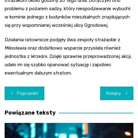
strażakom około godziny 20 tego dnia. Dotyczyło ono
problemu z pożarem sadzy, który niespodziewanie wybuchł
w kominie jednego z budynków mieszkalnych znajdujących
się przy wspomnianej wcześniej ulicy Ogrodowej.
Działania ratownicze podjęły dwa zespoły strażackie z
Miłosławia oraz dodatkowo wsparcie przysłała również
jednostka z Wrześni. Dzięki sprawnie przeprowadzonej akcji,
udało im się szybko opanować sytuację i zapobiec
ewentualnym dalszym stratom.
Nawigacja
Poprzedni
Kolejny
wpisu
Powiązane teksty