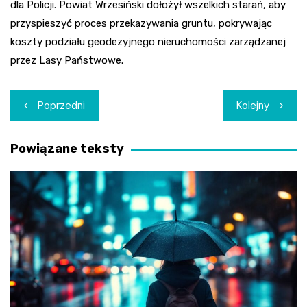
dla Policji. Powiat Wrzesiński dołożył wszelkich starań, aby
przyspieszyć proces przekazywania gruntu, pokrywając
koszty podziału geodezyjnego nieruchomości zarządzanej
przez Lasy Państwowe.
Nawigacja
Poprzedni
Kolejny
wpisu
Powiązane teksty