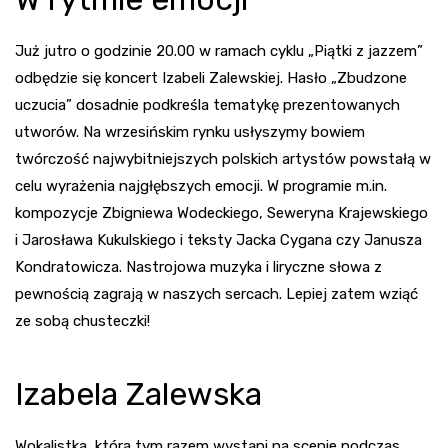
Już jutro o godzinie 20.00 w ramach cyklu „Piątki z jazzem”
odbędzie się koncert Izabeli Zalewskiej. Hasło „Zbudzone
uczucia” dosadnie podkreśla tematykę prezentowanych
utworów. Na wrzesińskim rynku usłyszymy bowiem
twórczość najwybitniejszych polskich artystów powstałą w
celu wyrażenia najgłębszych emocji. W programie m.in.
kompozycje Zbigniewa Wodeckiego, Seweryna Krajewskiego
i Jarosława Kukulskiego i teksty Jacka Cygana czy Janusza
Kondratowicza. Nastrojowa muzyka i liryczne słowa z
pewnością zagrają w naszych sercach. Lepiej zatem wziąć
ze sobą chusteczki!
Izabela Zalewska
Wokalistka, która tym razem wystąpi na scenie podczas