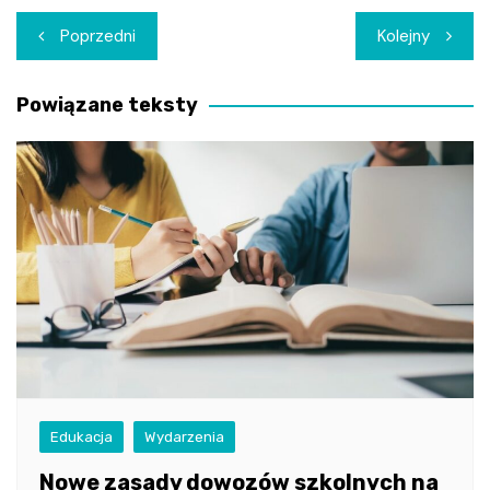
Nawigacja
Poprzedni
Kolejny
wpisu
Powiązane teksty
Edukacja
Wydarzenia
Nowe zasady dowozów szkolnych na