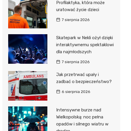
Profilaktyka, która może
Dzieci Wrzesińskich
Pałac w Miłosławiu
uratować życie dzieci
Park Miejski im. Dzieci
Izba Pamięci Reymonta
7 sierpnia 2026
Wrzesińskich
Rezerwat Czeszewski Las
Amfiteatr im. Anny Jantar
Skatepark w Nekli ożył dzięki
interaktywnemu spektaklowi
Jump World Września
dla najmłodszych
Wrzesińska Strefa
7 sierpnia 2026
Aktywności
Jak przetrwać upały i
zadbać o bezpieczeństwo?
6 sierpnia 2026
Intensywne burze nad
Wielkopolską: noc pełna
opadów i silnego wiatru w
drodze