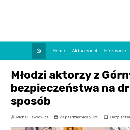
Skip
to
content
Home
Aktualności
Informacje
Młodzi aktorzy z Gór
bezpieczeństwa na d
sposób
Michał Pawłowicz
20 października 2025
Bezpiecze