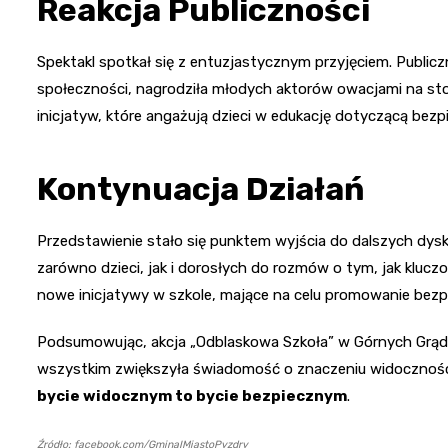
Reakcja Publiczności
Spektakl spotkał się z entuzjastycznym przyjęciem. Publiczno
społeczności, nagrodziła młodych aktorów owacjami na sto
inicjatyw, które angażują dzieci w edukację dotyczącą bez
Kontynuacja Działań
Przedstawienie stało się punktem wyjścia do dalszych dysk
zarówno dzieci, jak i dorosłych do rozmów o tym, jak kluc
nowe inicjatywy w szkole, mające na celu promowanie bez
Podsumowując, akcja „Odblaskowa Szkoła” w Górnych Grądac
wszystkim zwiększyła świadomość o znaczeniu widoczności 
bycie widocznym to bycie bezpiecznym
.
Źródło: facebook.com/GminaIMiastoPyzdry