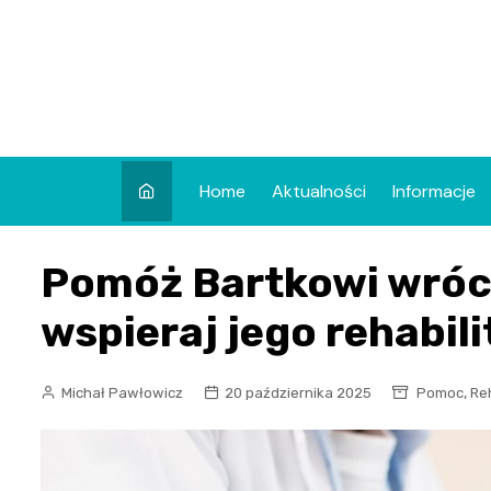
Skip
to
content
Home
Aktualności
Informacje
Pomóż Bartkowi wróci
wspieraj jego rehabili
,
Michał Pawłowicz
20 października 2025
Pomoc
Reh