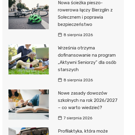
Nowa ścieżka pieszo-
Dzieci Wrzesińskich
Pałac w Miłosławiu
rowerowa łączy Bierzglin z
Sołecznem i poprawia
Park Miejski im. Dzieci
Izba Pamięci Reymonta
bezpieczeństwo
Wrzesińskich
Rezerwat Czeszewski Las
8 sierpnia 2026
Amfiteatr im. Anny Jantar
Września otrzyma
Jump World Września
dofinansowanie na program
„Aktywni Seniorzy” dla osób
Wrzesińska Strefa
starszych
Aktywności
8 sierpnia 2026
Nowe zasady dowozów
szkolnych na rok 2026/2027
– co warto wiedzieć?
7 sierpnia 2026
Profilaktyka, która może