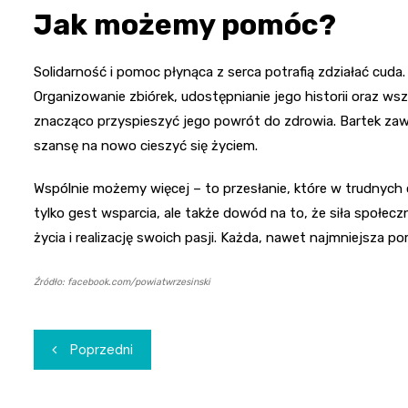
Jak możemy pomóc?
Solidarność i pomoc płynąca z serca potrafią zdziałać cuda
Organizowanie zbiórek, udostępnianie jego historii oraz ws
znacząco przyspieszyć jego powrót do zdrowia. Bartek zawsz
szansę na nowo cieszyć się życiem.
Wspólnie możemy więcej – to przesłanie, które w trudnych 
tylko gest wsparcia, ale także dowód na to, że siła społec
życia i realizację swoich pasji. Każda, nawet najmniejsza 
Źródło: facebook.com/powiatwrzesinski
Nawigacja
Poprzedni
wpisu