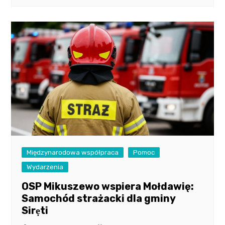
Międzynarodowa współpraca
Pomoc
Wydarzenia
OSP Mikuszewo wspiera Mołdawię:
Samochód strażacki dla gminy
Sirẹti