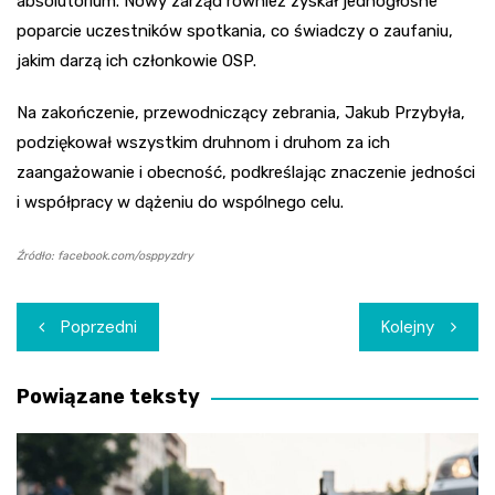
absolutorium. Nowy zarząd również zyskał jednogłośne
poparcie uczestników spotkania, co świadczy o zaufaniu,
jakim darzą ich członkowie OSP.
Na zakończenie, przewodniczący zebrania, Jakub Przybyła,
podziękował wszystkim druhnom i druhom za ich
zaangażowanie i obecność, podkreślając znaczenie jedności
i współpracy w dążeniu do wspólnego celu.
Źródło: facebook.com/osppyzdry
Nawigacja
Poprzedni
Kolejny
wpisu
Powiązane teksty