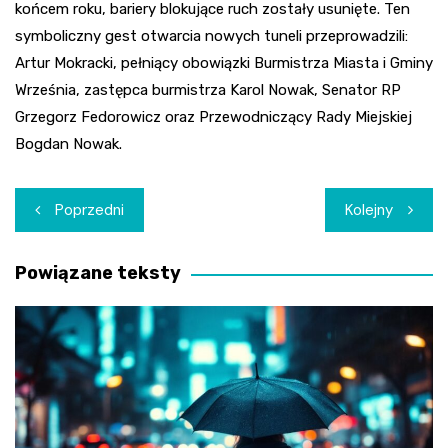
końcem roku, bariery blokujące ruch zostały usunięte. Ten
symboliczny gest otwarcia nowych tuneli przeprowadzili:
Artur Mokracki, pełniący obowiązki Burmistrza Miasta i Gminy
Września, zastępca burmistrza Karol Nowak, Senator RP
Grzegorz Fedorowicz oraz Przewodniczący Rady Miejskiej
Bogdan Nowak.
Nawigacja
Poprzedni
Kolejny
wpisu
Powiązane teksty