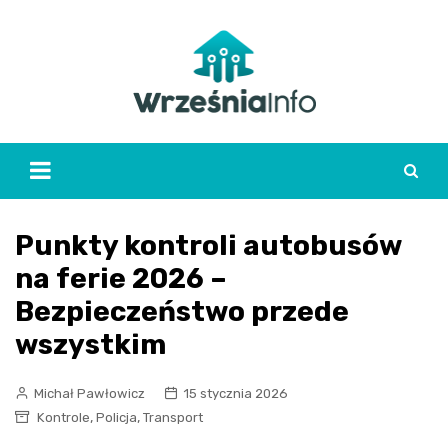
Skip
to
content
Punkty kontroli autobusów
na ferie 2026 –
Bezpieczeństwo przede
wszystkim
Michał Pawłowicz
15 stycznia 2026
,
,
Kontrole
Policja
Transport