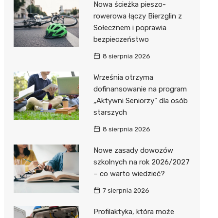
Nowa ścieżka pieszo-
Dzieci Wrzesińskich
Pałac w Miłosławiu
rowerowa łączy Bierzglin z
Sołecznem i poprawia
Park Miejski im. Dzieci
Izba Pamięci Reymonta
bezpieczeństwo
Wrzesińskich
Rezerwat Czeszewski Las
8 sierpnia 2026
Amfiteatr im. Anny Jantar
Września otrzyma
Jump World Września
dofinansowanie na program
„Aktywni Seniorzy” dla osób
Wrzesińska Strefa
starszych
Aktywności
8 sierpnia 2026
Nowe zasady dowozów
szkolnych na rok 2026/2027
– co warto wiedzieć?
7 sierpnia 2026
Profilaktyka, która może