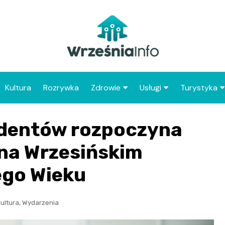
Kultura
Rozrywka
Zdrowie
Usługi
Turystyka
Apteka
Placówki Poczty Polski
Co warto 
udentów rozpoczyna
Wrześni
Szpital
Punkty gastronomicz
Atrakcje dl
na Wrzesińskim
Placówki POZ
Wrześni
ego Wieku
Zabytki Wr
Najciekawsz
,
ultura
Wydarzenia
powiatu wr