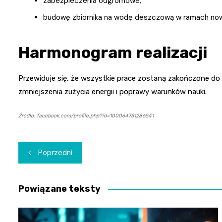
zabezpieczenia odgromowe,
budowę zbiornika na wodę deszczową w ramach nowej
Harmonogram realizacji
Przewiduje się, że wszystkie prace zostaną zakończone do
zmniejszenia zużycia energii i poprawy warunków nauki.
Źródło: facebook.com/profile.php?id=100064751286541
Nawigacja
Poprzedni
wpisu
Powiązane teksty