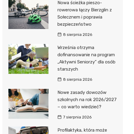
Nowa ścieżka pieszo-
Dzieci Wrzesińskich
Pałac w Miłosławiu
rowerowa łączy Bierzglin z
Sołecznem i poprawia
Park Miejski im. Dzieci
Izba Pamięci Reymonta
bezpieczeństwo
Wrzesińskich
Rezerwat Czeszewski Las
8 sierpnia 2026
Amfiteatr im. Anny Jantar
Września otrzyma
Jump World Września
dofinansowanie na program
„Aktywni Seniorzy” dla osób
Wrzesińska Strefa
starszych
Aktywności
8 sierpnia 2026
Nowe zasady dowozów
szkolnych na rok 2026/2027
– co warto wiedzieć?
7 sierpnia 2026
Profilaktyka, która może