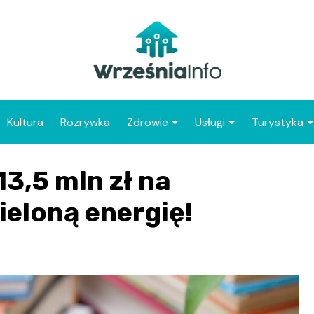
Kultura
Rozrywka
Zdrowie
Usługi
Turystyka
Apteka
Placówki Poczty Polski
Co warto 
3,5 mln zł na
Wrześni
Szpital
Punkty gastronomicz
Atrakcje dl
ieloną energię!
Placówki POZ
Wrześni
Zabytki Wr
Najciekawsz
powiatu wr