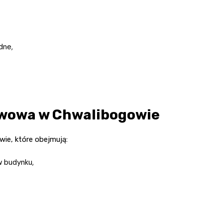
dne,
wowa w Chwalibogowie
ie, które obejmują:
w budynku,