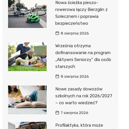
Nowa ścieżka pieszo-
Dzieci Wrzesińskich
Pałac w Miłosławiu
rowerowa łączy Bierzglin z
Sołecznem i poprawia
Park Miejski im. Dzieci
Izba Pamięci Reymonta
bezpieczeństwo
Wrzesińskich
Rezerwat Czeszewski Las
8 sierpnia 2026
Amfiteatr im. Anny Jantar
Września otrzyma
Jump World Września
dofinansowanie na program
„Aktywni Seniorzy” dla osób
Wrzesińska Strefa
starszych
Aktywności
8 sierpnia 2026
Nowe zasady dowozów
szkolnych na rok 2026/2027
– co warto wiedzieć?
7 sierpnia 2026
Profilaktyka, która może