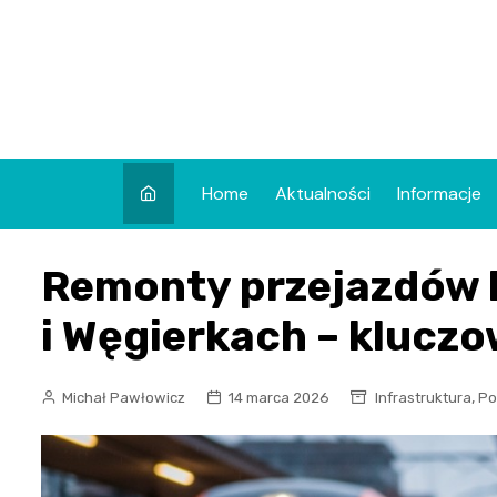
Skip
to
content
Home
Aktualności
Informacje
Remonty przejazdów 
i Węgierkach – klucz
,
Michał Pawłowicz
14 marca 2026
Infrastruktura
Po