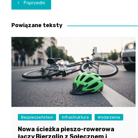
Nawigacja
Poprzedni
wpisu
Powiązane teksty
Bezpieczeństwo
Infrastruktura
Wydarzenia
Nowa ścieżka pieszo-rowerowa
łączy Bierzglin z Sołecznem i