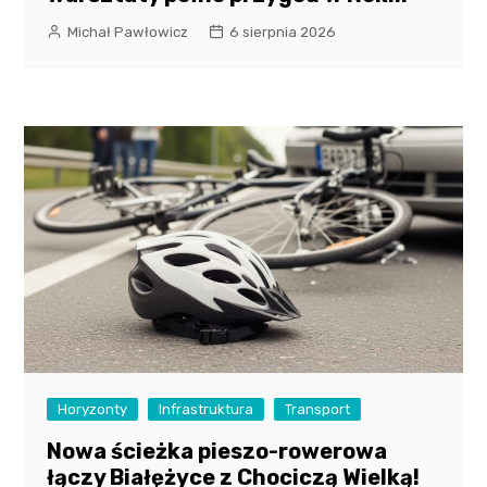
Michał Pawłowicz
6 sierpnia 2026
Horyzonty
Infrastruktura
Transport
Nowa ścieżka pieszo-rowerowa
łączy Białężyce z Chociczą Wielką!