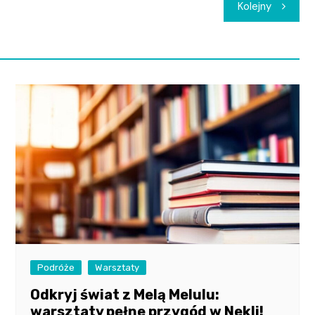
Kolejny
Podróże
Warsztaty
Odkryj świat z Melą Melulu:
warsztaty pełne przygód w Nekli!