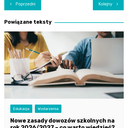
Nawigacja
Poprzedni
Kolejny
wpisu
Powiązane teksty
Edukacja
Wydarzenia
Nowe zasady dowozów szkolnych na
rok 2026/2027 – co warto wiedzieć?