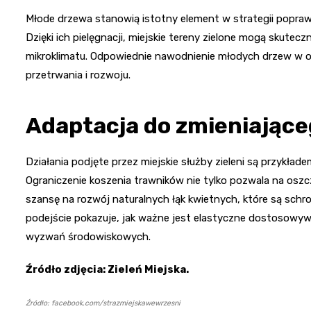
Młode drzewa stanowią istotny element w strategii poprawy
Dzięki ich pielęgnacji, miejskie tereny zielone mogą skutecz
mikroklimatu. Odpowiednie nawodnienie młodych drzew w o
przetrwania i rozwoju.
Adaptacja do zmieniające
Działania podjęte przez miejskie służby zieleni są przykła
Ograniczenie koszenia trawników nie tylko pozwala na osz
szansę na rozwój naturalnych łąk kwietnych, które są sch
podejście pokazuje, jak ważne jest elastyczne dostosowywa
wyzwań środowiskowych.
Źródło zdjęcia: Zieleń Miejska.
Źródło: facebook.com/strazmiejskawewrzesni