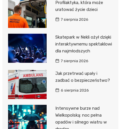
Profilaktyka, która może
Dzieci Wrzesińskich
Pałac w Miłosławiu
uratować życie dzieci
Park Miejski im. Dzieci
Izba Pamięci Reymonta
7 sierpnia 2026
Wrzesińskich
Rezerwat Czeszewski Las
Amfiteatr im. Anny Jantar
Skatepark w Nekli ożył dzięki
interaktywnemu spektaklowi
Jump World Września
dla najmłodszych
Wrzesińska Strefa
7 sierpnia 2026
Aktywności
Jak przetrwać upały i
zadbać o bezpieczeństwo?
6 sierpnia 2026
Intensywne burze nad
Wielkopolską: noc pełna
opadów i silnego wiatru w
drodze