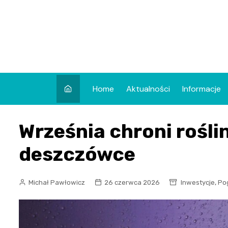
Skip
to
content
Home
Aktualności
Informacje
Września chroni rośli
deszczówce
,
Michał Pawłowicz
26 czerwca 2026
Inwestycje
Po