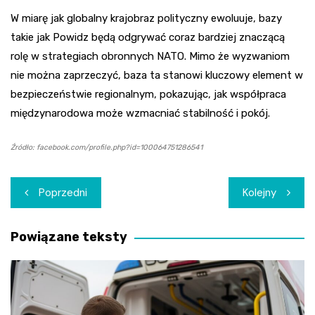
W miarę jak globalny krajobraz polityczny ewoluuje, bazy
takie jak Powidz będą odgrywać coraz bardziej znaczącą
rolę w strategiach obronnych NATO. Mimo że wyzwaniom
nie można zaprzeczyć, baza ta stanowi kluczowy element w
bezpieczeństwie regionalnym, pokazując, jak współpraca
międzynarodowa może wzmacniać stabilność i pokój.
Źródło: facebook.com/profile.php?id=100064751286541
Nawigacja
Poprzedni
Kolejny
wpisu
Powiązane teksty