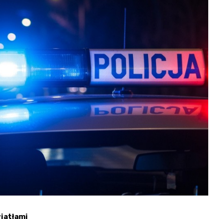
iatłami