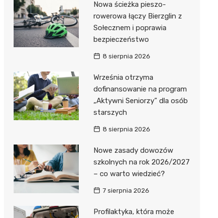
Nowa ścieżka pieszo-
Dzieci Wrzesińskich
Pałac w Miłosławiu
rowerowa łączy Bierzglin z
Sołecznem i poprawia
Park Miejski im. Dzieci
Izba Pamięci Reymonta
bezpieczeństwo
Wrzesińskich
Rezerwat Czeszewski Las
8 sierpnia 2026
Amfiteatr im. Anny Jantar
Września otrzyma
Jump World Września
dofinansowanie na program
„Aktywni Seniorzy” dla osób
Wrzesińska Strefa
starszych
Aktywności
8 sierpnia 2026
Nowe zasady dowozów
szkolnych na rok 2026/2027
– co warto wiedzieć?
7 sierpnia 2026
Profilaktyka, która może