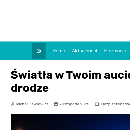
Skip
to
content
Home
Aktualności
Informacje
Światła w Twoim auci
drodze
Michał Pawłowicz
7 listopada 2025
Bezpieczeństw