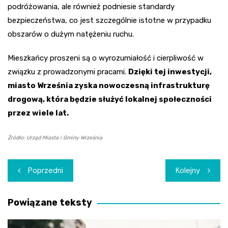
podróżowania, ale również podniesie standardy
bezpieczeństwa, co jest szczególnie istotne w przypadku
obszarów o dużym natężeniu ruchu.
Mieszkańcy proszeni są o wyrozumiałość i cierpliwość w
związku z prowadzonymi pracami.
Dzięki tej inwestycji,
miasto Września zyska nowoczesną infrastrukturę
drogową, która będzie służyć lokalnej społeczności
przez wiele lat.
Źródło: Urząd Miasta i Gminy Września
Nawigacja
Poprzedni
Kolejny
wpisu
Powiązane teksty