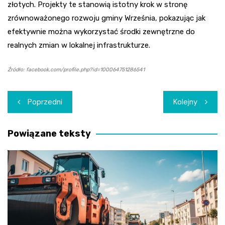
złotych. Projekty te stanowią istotny krok w stronę
zrównoważonego rozwoju gminy Września, pokazując jak
efektywnie można wykorzystać środki zewnętrzne do
realnych zmian w lokalnej infrastrukturze.
Źródło: facebook.com/profile.php?id=100064751286541
Nawigacja
Poprzedni
Kolejny
wpisu
Powiązane teksty