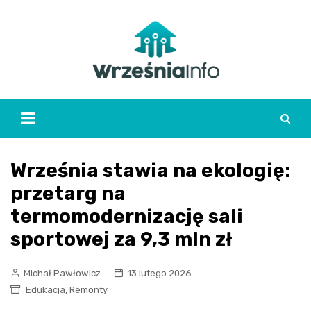
Skip
to
content
Września stawia na ekologię:
przetarg na
termomodernizację sali
sportowej za 9,3 mln zł
Michał Pawłowicz
13 lutego 2026
,
Edukacja
Remonty