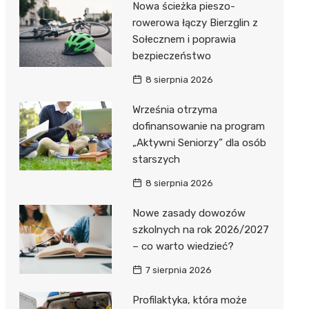
Nowa ścieżka pieszo-
Dzieci Wrzesińskich
Pałac w Miłosławiu
rowerowa łączy Bierzglin z
Sołecznem i poprawia
Park Miejski im. Dzieci
Izba Pamięci Reymonta
bezpieczeństwo
Wrzesińskich
Rezerwat Czeszewski Las
8 sierpnia 2026
Amfiteatr im. Anny Jantar
Września otrzyma
Jump World Września
dofinansowanie na program
„Aktywni Seniorzy” dla osób
Wrzesińska Strefa
starszych
Aktywności
8 sierpnia 2026
Nowe zasady dowozów
szkolnych na rok 2026/2027
– co warto wiedzieć?
7 sierpnia 2026
Profilaktyka, która może