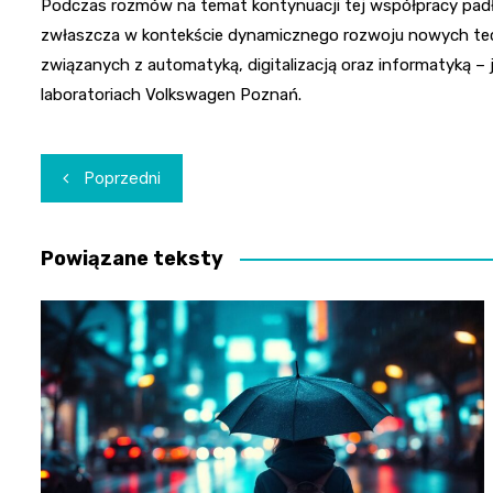
Podczas rozmów na temat kontynuacji tej współpracy pa
zwłaszcza w kontekście dynamicznego rozwoju nowych tec
związanych z automatyką, digitalizacją oraz informatyką –
laboratoriach Volkswagen Poznań.
Nawigacja
Poprzedni
wpisu
Powiązane teksty