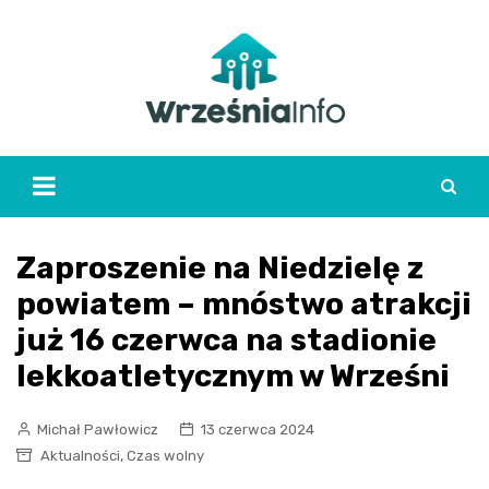
Skip
to
content
Zaproszenie na Niedzielę z
powiatem – mnóstwo atrakcji
już 16 czerwca na stadionie
lekkoatletycznym w Wrześni
Michał Pawłowicz
13 czerwca 2024
,
Aktualności
Czas wolny