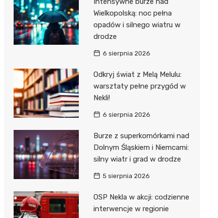
Intensywne burze nad
Dzieci Wrzesińskich
Wielkopolską: noc pełna
Pałac w Miłosławiu
opadów i silnego wiatru w
Park Miejski im. Dzieci
Izba Pamięci Reymonta
drodze
Wrzesińskich
Rezerwat Czeszewski Las
6 sierpnia 2026
Amfiteatr im. Anny Jantar
Odkryj świat z Melą Melulu:
Jump World Września
warsztaty pełne przygód w
Nekli!
Wrzesińska Strefa
Aktywności
6 sierpnia 2026
Burze z superkomórkami nad
Dolnym Śląskiem i Niemcami:
silny wiatr i grad w drodze
5 sierpnia 2026
OSP Nekla w akcji: codzienne
interwencje w regionie