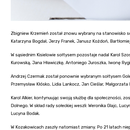
Zbigniew Krzemień został znowu wybrany na stanowisko sołty
Katarzyna Bogdał, Jerzy Franek, Janusz Kożdoń, Bartłomiej 
W sąsiednim Kisielowie sołtysem pozostaje nadal Karol Szos
Kurowską, Jana Hławiczkę, Antoniego Juroszka, Iwonę Rygie
Andrzej Czermak został ponownie wybranym sołtysem Goles
Przemysław Kłósko, Lidia Lankocz, Jan Cieślar, Małgorzata 
Karol Alkier, kontynuując swoją służbę dla społeczności, 
Dolnego. W skład rady sołeckiej weszli: Weronika Glajc, Lu
Lucyna Bodak.
W Kozakowicach zaszły natomiast zmiany. Po 21 latach niep