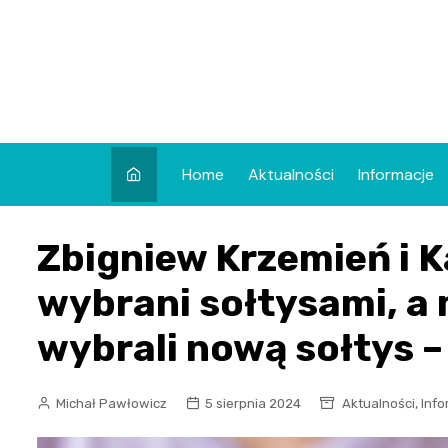
Skip
to
content
Home
Aktualności
Informacje
Zbigniew Krzemień i 
wybrani sołtysami, a
wybrali nową sołtys 
,
Michał Pawłowicz
5 sierpnia 2024
Aktualności
Info