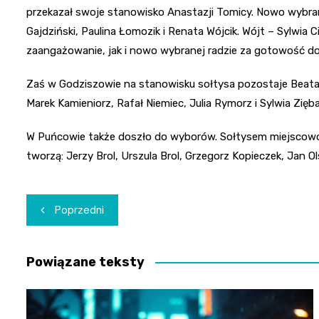
przekazał swoje stanowisko Anastazji Tomicy. Nowo wybrana
Gajdziński, Paulina Łomozik i Renata Wójcik. Wójt – Sylwia
zaangażowanie, jak i nowo wybranej radzie za gotowość do
Zaś w Godziszowie na stanowisku sołtysa pozostaje Beata 
Marek Kamieniorz, Rafał Niemiec, Julia Rymorz i Sylwia Zięba
W Puńcowie także doszło do wyborów. Sołtysem miejscowośc
tworzą: Jerzy Brol, Urszula Brol, Grzegorz Kopieczek, Jan Ol
Nawigacja
Poprzedni
wpisu
Powiązane teksty