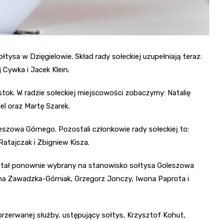
sa w Dzięgielowie. Skład rady sołeckiej uzupełniają teraz:
Cywka i Jacek Klein.
tok. W radzie sołeckiej miejscowości zobaczymy: Natalię
l oraz Martę Szarek.
zowa Górnego. Pozostali członkowie rady sołeckiej to:
Ratajczak i Zbigniew Kisza.
został ponownie wybrany na stanowisko sołtysa Goleszowa
cyna Zawadzka-Górniak, Grzegorz Jonczy, Iwona Paprota i
rzerwanej służby, ustępujący sołtys, Krzysztof Kohut,