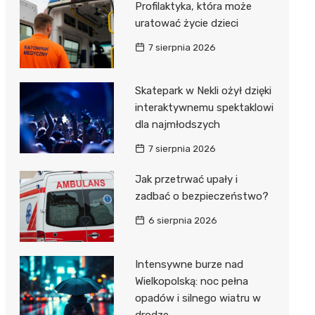
Profilaktyka, która może
Dzieci Wrzesińskich
Pałac w Miłosławiu
uratować życie dzieci
Park Miejski im. Dzieci
Izba Pamięci Reymonta
7 sierpnia 2026
Wrzesińskich
Rezerwat Czeszewski Las
Amfiteatr im. Anny Jantar
Skatepark w Nekli ożył dzięki
interaktywnemu spektaklowi
Jump World Września
dla najmłodszych
Wrzesińska Strefa
7 sierpnia 2026
Aktywności
Jak przetrwać upały i
zadbać o bezpieczeństwo?
6 sierpnia 2026
Intensywne burze nad
Wielkopolską: noc pełna
opadów i silnego wiatru w
drodze