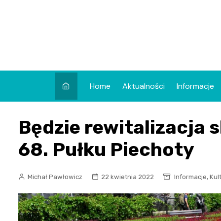
Skip
to
content
Home
Aktualności
Informacje
Będzie rewitalizacja
68. Pułku Piechoty
,
Michał Pawłowicz
22 kwietnia 2022
Informacje
Kul