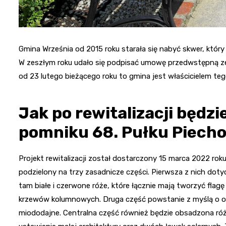
Gmina Września od 2015 roku starała się nabyć skwer, który 
W zeszłym roku udało się podpisać umowę przedwstępną ze
od 23 lutego bieżącego roku to gmina jest właścicielem tego
Jak po rewitalizacji będz
pomniku 68. Pułku Piech
Projekt rewitalizacji został dostarczony 15 marca 2022 ro
podzielony na trzy zasadnicze części. Pierwsza z nich do
tam białe i czerwone róże, które łącznie mają tworzyć flagę
krzewów kolumnowych. Druga część powstanie z myślą o owa
miododajne. Centralna część również będzie obsadzona róż