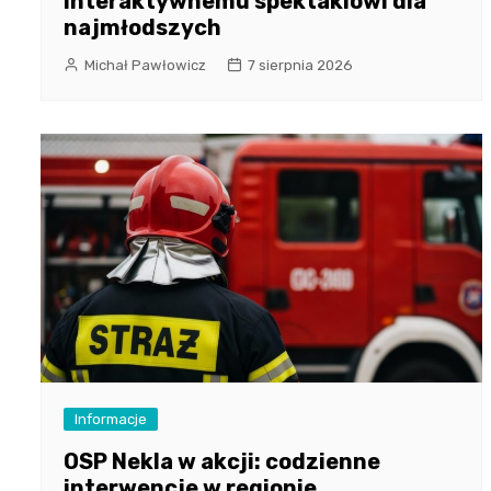
interaktywnemu spektaklowi dla
najmłodszych
Michał Pawłowicz
7 sierpnia 2026
Informacje
OSP Nekla w akcji: codzienne
interwencje w regionie