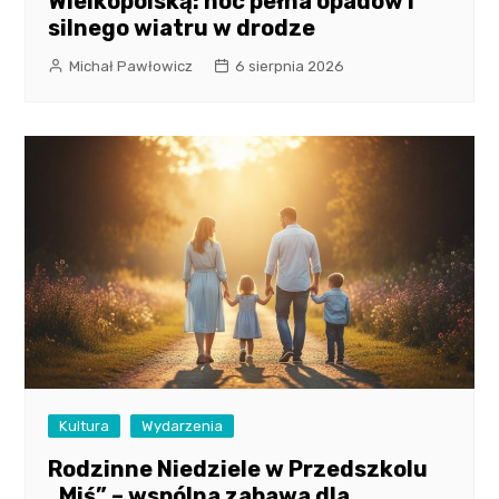
Wielkopolską: noc pełna opadów i
silnego wiatru w drodze
Michał Pawłowicz
6 sierpnia 2026
Kultura
Wydarzenia
Rodzinne Niedziele w Przedszkolu
„Miś” – wspólna zabawa dla