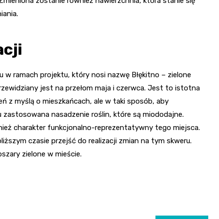
Zmieniona zostanie również nawierzchnia, która stanie się
ania.
cji
u w ramach projektu, który nosi nazwę Błękitno – zielone
przewidziany jest na przełom maja i czerwca. Jest to istotna
eń z myślą o mieszkańcach, ale w taki sposób, aby
u zastosowana nasadzenie roślin, które są miododajne.
ież charakter funkcjonalno-reprezentatywny tego miejsca.
liższym czasie przejść do realizacji zmian na tym skweru.
szary zielone w mieście.