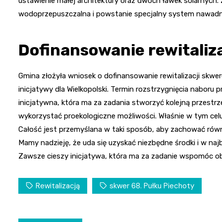
ustawienie małej architektury oraz dwóch ławek solarnych. 
wodoprzepuszczalna i powstanie specjalny system nawadni
Dofinansowanie rewitaliza
Gmina złożyła wniosek o dofinansowanie rewitalizacji skwer
inicjatywy dla Wielkopolski. Termin rozstrzygnięcia naboru 
inicjatywna, która ma za zadania stworzyć kolejną przestrz
wykorzystać proekologiczne możliwości. Właśnie w tym cel
Całość jest przemyślana w taki sposób, aby zachować równ
Mamy nadzieję, że uda się uzyskać niezbędne środki i w najb
Zawsze cieszy inicjatywa, która ma za zadanie wspomóc ob
Rewitalizacją
skwer 68. Pułku Piechoty