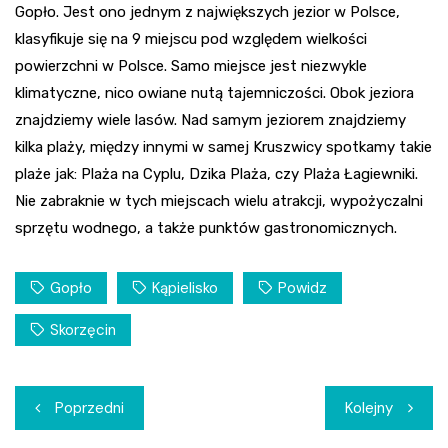
Gopło. Jest ono jednym z największych jezior w Polsce,
klasyfikuje się na 9 miejscu pod względem wielkości
powierzchni w Polsce. Samo miejsce jest niezwykle
klimatyczne, nico owiane nutą tajemniczości. Obok jeziora
znajdziemy wiele lasów. Nad samym jeziorem znajdziemy
kilka plaży, między innymi w samej Kruszwicy spotkamy takie
plaże jak: Plaża na Cyplu, Dzika Plaża, czy Plaża Łagiewniki.
Nie zabraknie w tych miejscach wielu atrakcji, wypożyczalni
sprzętu wodnego, a także punktów gastronomicznych.
Gopło
Kąpielisko
Powidz
Skorzęcin
Nawigacja
Poprzedni
Kolejny
wpisu