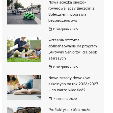
Nowa ścieżka pieszo-
Dzieci Wrzesińskich
Pałac w Miłosławiu
rowerowa łączy Bierzglin z
Sołecznem i poprawia
Park Miejski im. Dzieci
Izba Pamięci Reymonta
bezpieczeństwo
Wrzesińskich
Rezerwat Czeszewski Las
8 sierpnia 2026
Amfiteatr im. Anny Jantar
Września otrzyma
Jump World Września
dofinansowanie na program
„Aktywni Seniorzy” dla osób
Wrzesińska Strefa
starszych
Aktywności
8 sierpnia 2026
Nowe zasady dowozów
szkolnych na rok 2026/2027
– co warto wiedzieć?
7 sierpnia 2026
Profilaktyka, która może