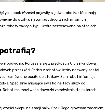
łężyce, obok Wrześni pojawiły się dwa roboty, które mają
enie do stolika, natomiast drugi z nich informuje
wsze roboty takiego typu, które zastosowano na stacjach
 potrafią?
we podwozia. Poruszają się z prędkością 0,5 sekundową.
alnych przeszkód. Jeden z robotów, który nazwany został
wozi zamówione posiłki do stolików. Sam robot informuje
lika. Specjalnie migające światło na tacy służy do
a. Robot ma możliwość dowozić zamówienia dla czterech
j części sklepu na stacji paliw Shell. Jego głównym zadaniem