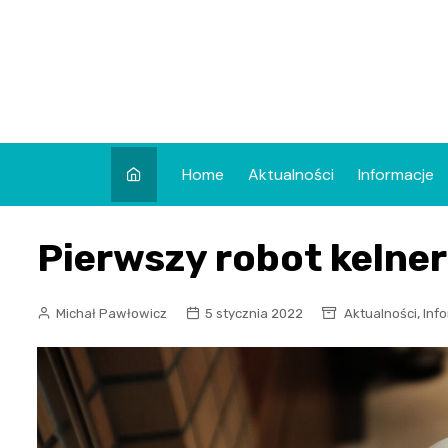
Skip
to
content
Home
Aktualności
Informacje
Pierwszy robot kelner
,
Michał Pawłowicz
5 stycznia 2022
Aktualności
Inf