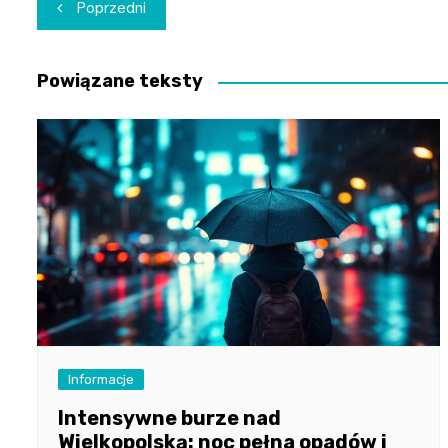
Nawigacja
Poprzedni
wpisu
Powiązane teksty
Informacje
Intensywne burze nad
Wielkopolską: noc pełna opadów i