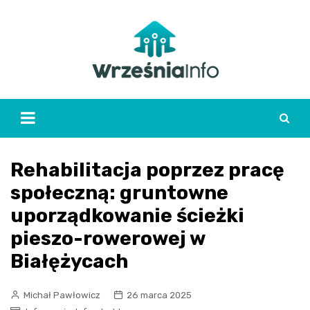
Skip
to
content
Rehabilitacja poprzez pracę
społeczną: gruntowne
uporządkowanie ścieżki
pieszo-rowerowej w
Białężycach
Michał Pawłowicz
26 marca 2025