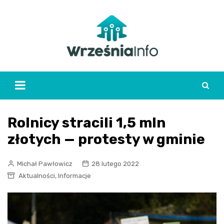
Skip
to
content
Rolnicy stracili 1,5 mln
złotych — protesty w gminie
Michał Pawłowicz
28 lutego 2022
,
Aktualności
Informacje