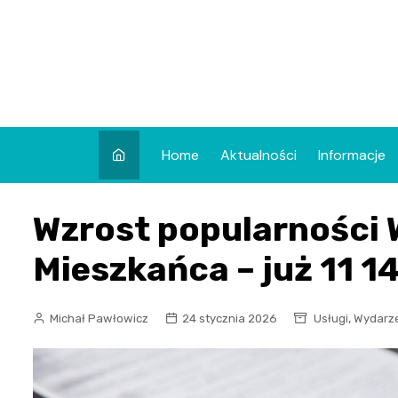
Skip
to
content
Home
Aktualności
Informacje
Wzrost popularności 
Mieszkańca – już 11 
,
Michał Pawłowicz
24 stycznia 2026
Usługi
Wydarz