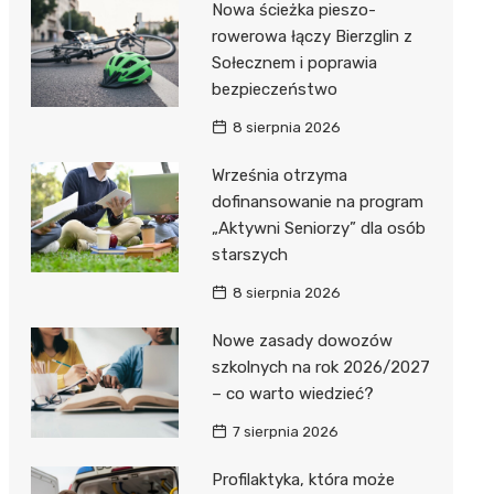
Nowa ścieżka pieszo-
Dzieci Wrzesińskich
Pałac w Miłosławiu
rowerowa łączy Bierzglin z
Sołecznem i poprawia
Park Miejski im. Dzieci
Izba Pamięci Reymonta
bezpieczeństwo
Wrzesińskich
Rezerwat Czeszewski Las
8 sierpnia 2026
Amfiteatr im. Anny Jantar
Września otrzyma
Jump World Września
dofinansowanie na program
„Aktywni Seniorzy” dla osób
Wrzesińska Strefa
starszych
Aktywności
8 sierpnia 2026
Nowe zasady dowozów
szkolnych na rok 2026/2027
– co warto wiedzieć?
7 sierpnia 2026
Profilaktyka, która może