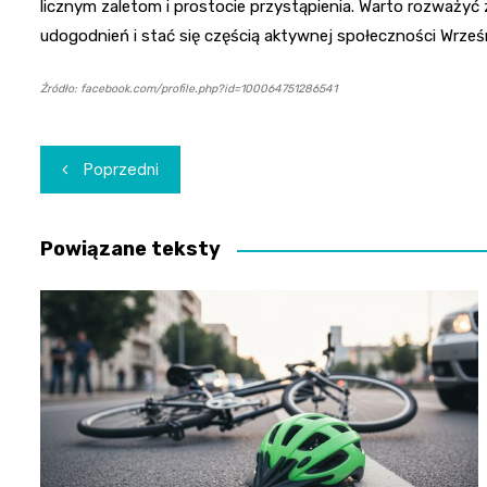
licznym zaletom i prostocie przystąpienia. Warto rozważyć
udogodnień i stać się częścią aktywnej społeczności Wrześn
Źródło: facebook.com/profile.php?id=100064751286541
Nawigacja
Poprzedni
wpisu
Powiązane teksty