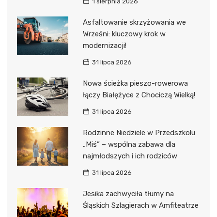
1 sierpnia 2026
Asfaltowanie skrzyżowania we
Wrześni: kluczowy krok w
modernizacji!
31 lipca 2026
Nowa ścieżka pieszo-rowerowa
łączy Białężyce z Chociczą Wielką!
31 lipca 2026
Rodzinne Niedziele w Przedszkolu
„Miś” – wspólna zabawa dla
najmłodszych i ich rodziców
31 lipca 2026
Jesika zachwyciła tłumy na
Śląskich Szlagierach w Amfiteatrze