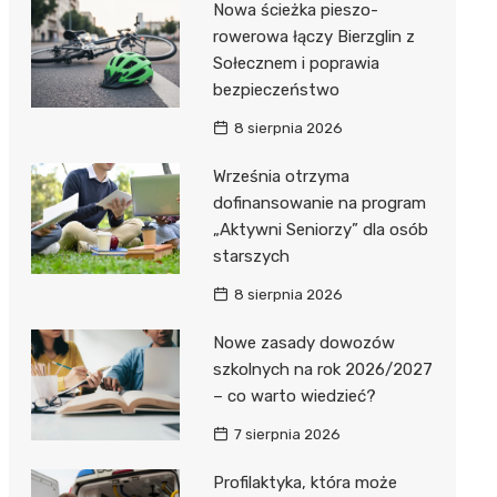
Nowa ścieżka pieszo-
Dzieci Wrzesińskich
Pałac w Miłosławiu
rowerowa łączy Bierzglin z
Sołecznem i poprawia
Park Miejski im. Dzieci
Izba Pamięci Reymonta
bezpieczeństwo
Wrzesińskich
Rezerwat Czeszewski Las
8 sierpnia 2026
Amfiteatr im. Anny Jantar
Września otrzyma
Jump World Września
dofinansowanie na program
„Aktywni Seniorzy” dla osób
Wrzesińska Strefa
starszych
Aktywności
8 sierpnia 2026
Nowe zasady dowozów
szkolnych na rok 2026/2027
– co warto wiedzieć?
7 sierpnia 2026
Profilaktyka, która może