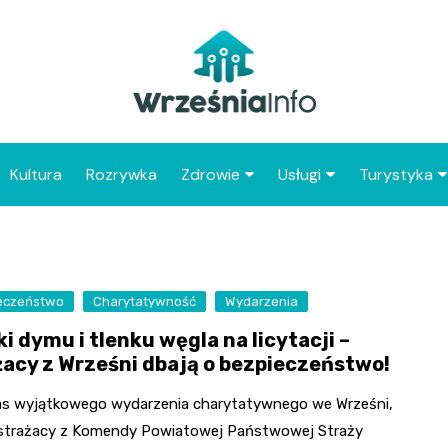
Kultura
Rozrywka
Zdrowie
Usługi
Turystyka
Apteka
Placówki Poczty Polski
Co warto 
Wrześni
Szpital
Punkty gastronomicz
Atrakcje dl
eczeństwo
Charytatywność
Placówki POZ
Wydarzenia
Wrześni
i dymu i tlenku węgla na licytacji –
Zabytki Wr
żacy z Wrześni dbają o bezpieczeństwo!
Najciekawsz
s wyjątkowego wydarzenia charytatywnego we Wrześni,
powiatu wr
i strażacy z Komendy Powiatowej Państwowej Straży