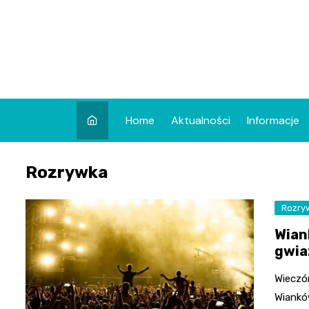
Skip
to
content
Home
Aktualności
Informacje
Rozrywka
Rozry
Wian
gwia
Wieczó
Wiankó