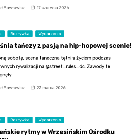
ał Pawłowicz
17 czerwca 2026
a
Rozrywka
Wydarzenia
śnia tańczy z pasją na hip-hopowej scenie!
oną sobotę, scena taneczna tętniła życiem podczas
ywnych rywalizacji na @street_rules_dc. Zawody te
ągnęły
ał Pawłowicz
23 marca 2026
a
Rozrywka
Wydarzenia
eńskie rytmy w Wrzesińskim Ośrodku