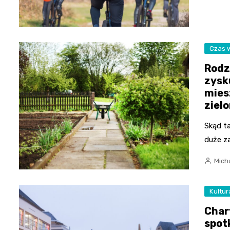
Czas 
Rodz
zysk
mies
ziel
Skąd ta
duże z
Mich
Kultur
Char
spot