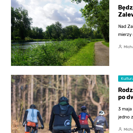
Będz
Zale
Nad Za
mierzy 
Mich
Kultur
Rodz
po d
3 maja
jedno 
Mich