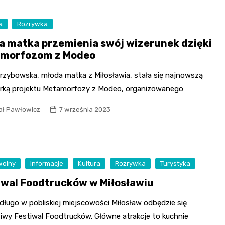
a
Rozrywka
a matka przemienia swój wizerunek dzięki
morfozom z Modeo
rzybowska, młoda matka z Miłosławia, stała się najnowszą
rką projektu Metamorfozy z Modeo, organizowanego
ał Pawłowicz
7 września 2023
wolny
Informacje
Kultura
Rozrywka
Turystyka
iwal Foodtrucków w Miłosławiu
długo w pobliskiej miejscowości Miłosław odbędzie się
iwy Festiwal Foodtrucków. Główne atrakcje to kuchnie