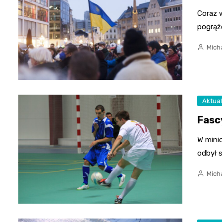
Coraz w
pogrąż
Mich
Aktual
Fasc
W minio
odbył 
Mich