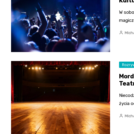
Kult
W sobot
magicz
Mich
Rozry
Mord
Teat
Niecod
życia o
Mich