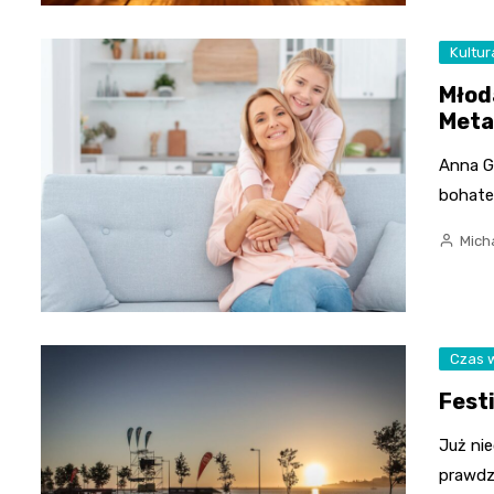
Kultur
Młod
Meta
Anna G
bohate
Mich
Czas 
Fest
Już nie
prawdz