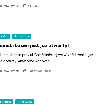
ał Pawłowicz
5 lipca 2022
ności
Rozrywka
siński basen jest już otwarty!
ni temu basen przy ul. Gnieźnieńskiej we Wrześni został już
lnie otwarty. Amatorzy wodnych
ał Pawłowicz
5 czerwca 2022
truktura
Rozrywka