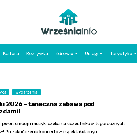
Kultura
Rozrywka
Zdrowie
Usługi
Turystyka
Apteka
Placówki Poczty Polski
Co warto 
Wrześni
Szpital
Punkty gastronomicz
Atrakcje dl
wka
Wydarzenia
Placówki POZ
Wrześni
ki 2026 – taneczna zabawa pod
Zabytki Wr
zdami!
Najciekawsz
r pełen emocji i muzyki czeka na uczestników tegorocznych
powiatu wr
w! Po zakończeniu koncertów i spektakularnym