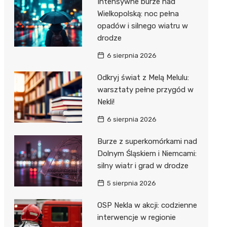
Intensywne burze nad
Dzieci Wrzesińskich
Wielkopolską: noc pełna
Pałac w Miłosławiu
opadów i silnego wiatru w
Park Miejski im. Dzieci
Izba Pamięci Reymonta
drodze
Wrzesińskich
Rezerwat Czeszewski Las
6 sierpnia 2026
Amfiteatr im. Anny Jantar
Odkryj świat z Melą Melulu:
Jump World Września
warsztaty pełne przygód w
Nekli!
Wrzesińska Strefa
Aktywności
6 sierpnia 2026
Burze z superkomórkami nad
Dolnym Śląskiem i Niemcami:
silny wiatr i grad w drodze
5 sierpnia 2026
OSP Nekla w akcji: codzienne
interwencje w regionie