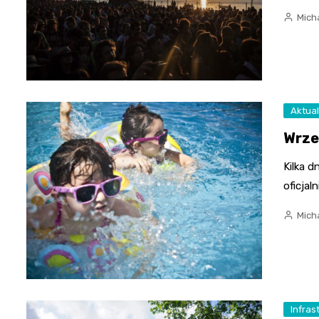
Mich
Aktual
Wrze
Kilka d
oficja
Mich
Infras