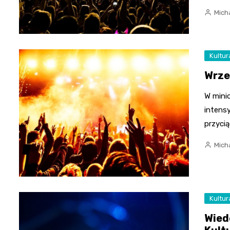
Mich
Kultur
Wrze
W mini
intens
przyci
Mich
Kultur
Wied