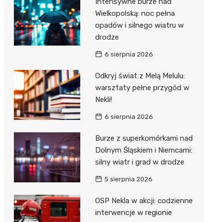
Intensywne burze nad
Dzieci Wrzesińskich
Wielkopolską: noc pełna
Pałac w Miłosławiu
opadów i silnego wiatru w
Park Miejski im. Dzieci
Izba Pamięci Reymonta
drodze
Wrzesińskich
Rezerwat Czeszewski Las
6 sierpnia 2026
Amfiteatr im. Anny Jantar
Odkryj świat z Melą Melulu:
Jump World Września
warsztaty pełne przygód w
Nekli!
Wrzesińska Strefa
Aktywności
6 sierpnia 2026
Burze z superkomórkami nad
Dolnym Śląskiem i Niemcami:
silny wiatr i grad w drodze
5 sierpnia 2026
OSP Nekla w akcji: codzienne
interwencje w regionie