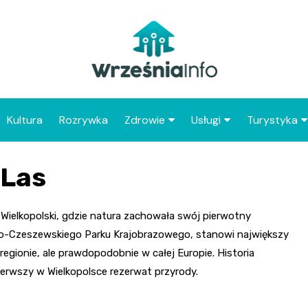
Kultura
Rozrywka
Zdrowie
Usługi
Turystyka
Apteka
Placówki Poczty Polski
Co warto 
 Las
Wrześni
Szpital
Punkty gastronomicz
Atrakcje dl
Placówki POZ
Wrześni
Wielkopolski, gdzie natura zachowała swój pierwotny
ko-Czeszewskiego Parku Krajobrazowego, stanowi największy
Zabytki Wr
regionie, ale prawdopodobnie w całej Europie. Historia
Najciekawsz
ierwszy w Wielkopolsce rezerwat przyrody.
powiatu wr