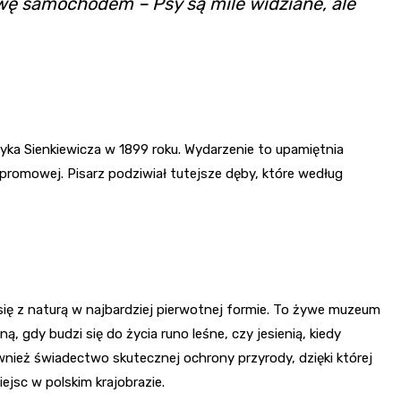
rawę samochodem – Psy są mile widziane, ale
yka Sienkiewicza w 1899 roku. Wydarzenie to upamiętnia
 promowej. Pisarz podziwiał tutejsze dęby, które według
się z naturą w najbardziej pierwotnej formie. To żywe muzeum
, gdy budzi się do życia runo leśne, czy jesienią, kiedy
wnież świadectwo skutecznej ochrony przyrody, dzięki której
jsc w polskim krajobrazie.