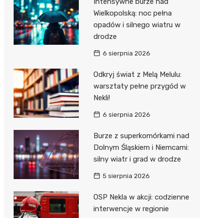
Intensywne burze nad
Dzieci Wrzesińskich
Wielkopolską: noc pełna
Pałac w Miłosławiu
opadów i silnego wiatru w
Park Miejski im. Dzieci
Izba Pamięci Reymonta
drodze
Wrzesińskich
Rezerwat Czeszewski Las
6 sierpnia 2026
Amfiteatr im. Anny Jantar
Odkryj świat z Melą Melulu:
Jump World Września
warsztaty pełne przygód w
Nekli!
Wrzesińska Strefa
Aktywności
6 sierpnia 2026
Burze z superkomórkami nad
Dolnym Śląskiem i Niemcami:
silny wiatr i grad w drodze
5 sierpnia 2026
OSP Nekla w akcji: codzienne
interwencje w regionie