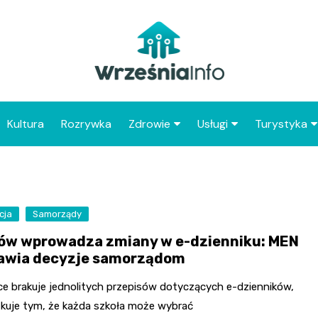
Kultura
Rozrywka
Zdrowie
Usługi
Turystyka
Apteka
Placówki Poczty Polski
Co warto 
Wrześni
Szpital
Punkty gastronomicz
Atrakcje dl
cja
Samorządy
Placówki POZ
Wrześni
ów wprowadza zmiany w e-dzienniku: MEN
Zabytki Wr
awia decyzje samorządom
Najciekawsz
ce brakuje jednolitych przepisów dotyczących e-dzienników,
powiatu wr
tkuje tym, że każda szkoła może wybrać