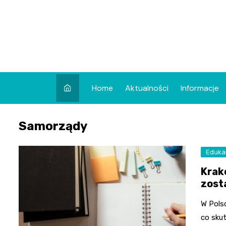
Skip
to
content
Home
Aktualności
Informacje
Samorządy
Eduka
Krak
zost
W Pols
co sku