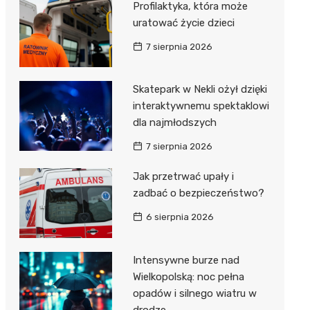
Profilaktyka, która może
Dzieci Wrzesińskich
Pałac w Miłosławiu
uratować życie dzieci
Park Miejski im. Dzieci
Izba Pamięci Reymonta
7 sierpnia 2026
Wrzesińskich
Rezerwat Czeszewski Las
Amfiteatr im. Anny Jantar
Skatepark w Nekli ożył dzięki
interaktywnemu spektaklowi
Jump World Września
dla najmłodszych
Wrzesińska Strefa
7 sierpnia 2026
Aktywności
Jak przetrwać upały i
zadbać o bezpieczeństwo?
6 sierpnia 2026
Intensywne burze nad
Wielkopolską: noc pełna
opadów i silnego wiatru w
drodze