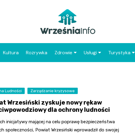
Kultura
Rozrywka
Zdrowie
Usługi
Turystyka
Apteka
Placówki Poczty Polski
Co warto 
Wrześni
Szpital
Punkty gastronomicz
Atrakcje dl
na Ludności
Zarządzanie kryzysowe
Placówki POZ
Wrześni
at Wrzesiński zyskuje nowy rękaw
Zabytki Wr
ciwpowodziowy dla ochrony ludności
Najciekawsz
ch inicjatywy mającej na celu poprawę bezpieczeństwa
powiatu wr
ych społeczności, Powiat Wrzesiński wprowadził do swojej