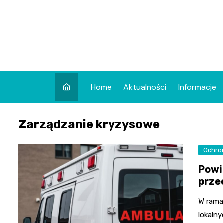
Skip
to
content
Home
Aktualności
Informacje
Zarządzanie kryzysowe
Ochro
Powi
prze
W rama
lokaln