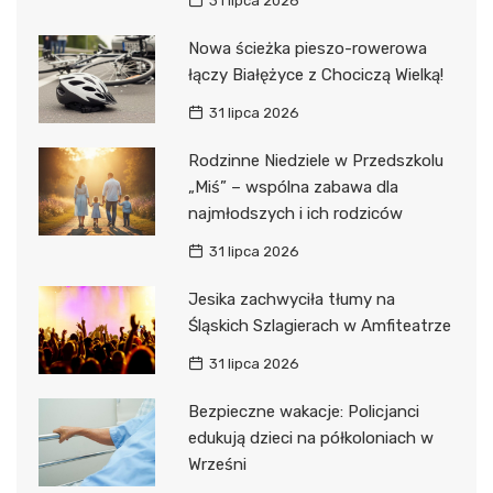
31 lipca 2026
Nowa ścieżka pieszo-rowerowa
łączy Białężyce z Chociczą Wielką!
31 lipca 2026
Rodzinne Niedziele w Przedszkolu
„Miś” – wspólna zabawa dla
najmłodszych i ich rodziców
31 lipca 2026
Jesika zachwyciła tłumy na
Śląskich Szlagierach w Amfiteatrze
31 lipca 2026
Bezpieczne wakacje: Policjanci
edukują dzieci na półkoloniach w
Wrześni