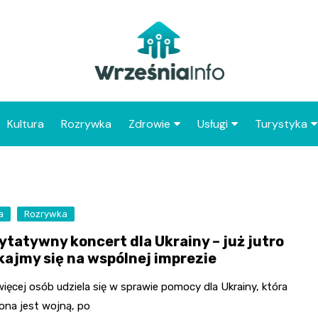
Kultura
Rozrywka
Zdrowie
Usługi
Turystyka
Apteka
Placówki Poczty Polski
Co warto 
Wrześni
Szpital
Punkty gastronomicz
Atrakcje dl
a
Rozrywka
Placówki POZ
Wrześni
ytatywny koncert dla Ukrainy – już jutro
Zabytki Wr
kajmy się na wspólnej imprezie
Najciekawsz
ięcej osób udziela się w sprawie pomocy dla Ukrainy, która
powiatu wr
ona jest wojną, po