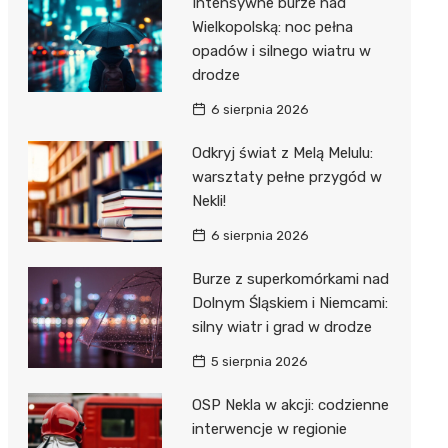
Intensywne burze nad
Dzieci Wrzesińskich
Wielkopolską: noc pełna
Pałac w Miłosławiu
opadów i silnego wiatru w
Park Miejski im. Dzieci
Izba Pamięci Reymonta
drodze
Wrzesińskich
Rezerwat Czeszewski Las
6 sierpnia 2026
Amfiteatr im. Anny Jantar
Odkryj świat z Melą Melulu:
Jump World Września
warsztaty pełne przygód w
Nekli!
Wrzesińska Strefa
Aktywności
6 sierpnia 2026
Burze z superkomórkami nad
Dolnym Śląskiem i Niemcami:
silny wiatr i grad w drodze
5 sierpnia 2026
OSP Nekla w akcji: codzienne
interwencje w regionie