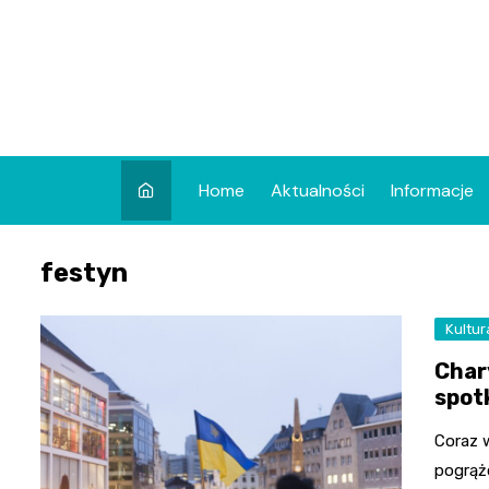
Skip
to
content
Home
Aktualności
Informacje
festyn
Kultur
Char
spot
Coraz w
pogrąż