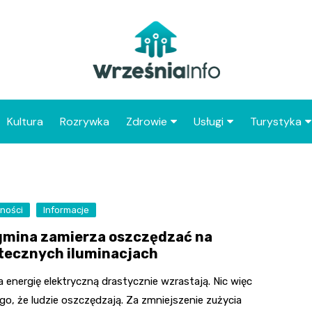
Kultura
Rozrywka
Zdrowie
Usługi
Turystyka
Apteka
Placówki Poczty Polski
Co warto 
Wrześni
Szpital
Punkty gastronomicz
Atrakcje dl
ności
Informacje
Placówki POZ
Wrześni
gmina zamierza oszczędzać na
Zabytki Wr
tecznych iluminacjach
Najciekawsz
 energię elektryczną drastycznie wzrastają. Nic więc
powiatu wr
o, że ludzie oszczędzają. Za zmniejszenie zużycia