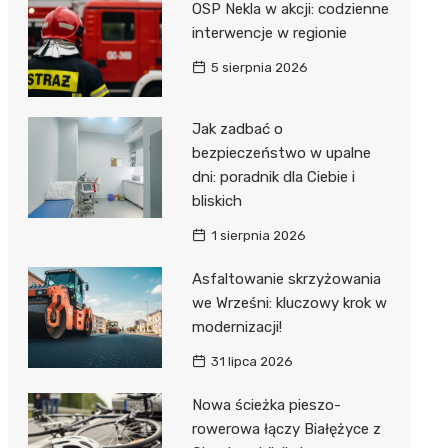
OSP Nekla w akcji: codzienne
Dzieci Wrzesińskich
Pałac w Miłosławiu
interwencje w regionie
Park Miejski im. Dzieci
Izba Pamięci Reymonta
5 sierpnia 2026
Wrzesińskich
Rezerwat Czeszewski Las
Amfiteatr im. Anny Jantar
Jak zadbać o
bezpieczeństwo w upalne
Jump World Września
dni: poradnik dla Ciebie i
bliskich
Wrzesińska Strefa
Aktywności
1 sierpnia 2026
Asfaltowanie skrzyżowania
we Wrześni: kluczowy krok w
modernizacji!
31 lipca 2026
Nowa ścieżka pieszo-
rowerowa łączy Białężyce z