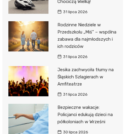
Chociczą Wielką!
31 lipca 2026
Rodzinne Niedziele w
Przedszkolu „Miś” – wspólna
zabawa dla najmłodszych i
ich rodziców
31 lipca 2026
Jesika zachwyciła tłumy na
Śląskich Szlagierach w
Amfiteatrze
31 lipca 2026
Bezpieczne wakacje:
Policjanci edukują dzieci na
półkoloniach w Wrześni
30 lipca 2026