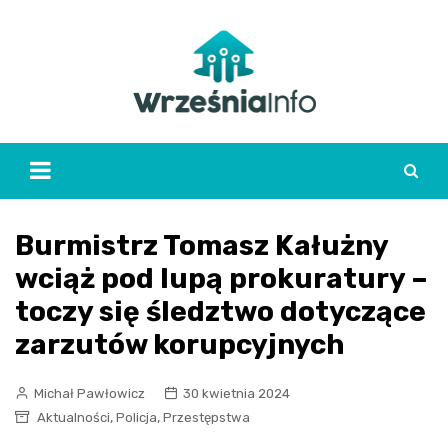
Skip
to
content
Burmistrz Tomasz Kałużny
wciąż pod lupą prokuratury –
toczy się śledztwo dotyczące
zarzutów korupcyjnych
Michał Pawłowicz
30 kwietnia 2024
,
,
Aktualności
Policja
Przestępstwa