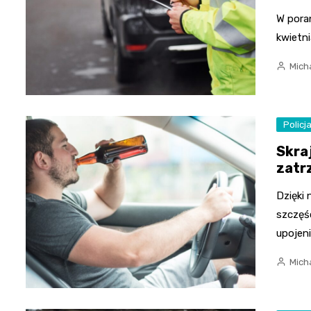
W poran
kwietni
Mich
Policj
Skraj
zatr
Dzięki
szczęś
upojen
Mich