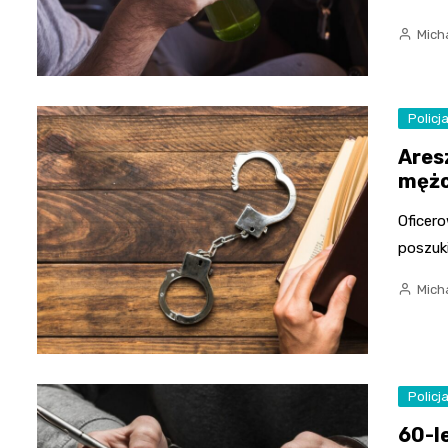
Mich
Policj
Ares
mężc
Oficer
poszuk
Mich
Policj
60-l