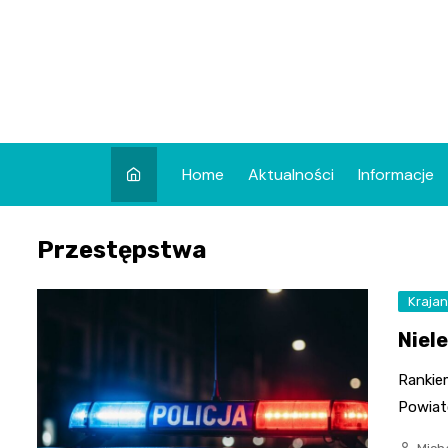
Skip
to
content
Home
Aktualności
Informacje
Przestępstwa
Krajan
Niele
Rankie
Powiato