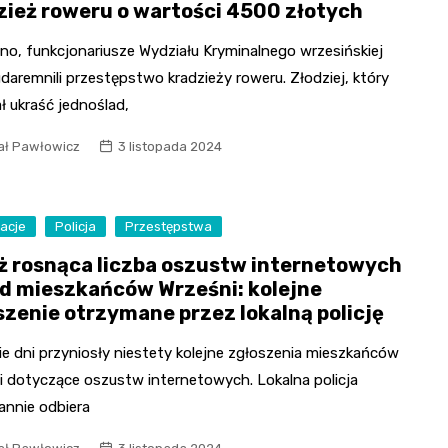
zież roweru o wartości 4500 złotych
no, funkcjonariusze Wydziału Kryminalnego wrzesińskiej
 udaremnili przestępstwo kradzieży roweru. Złodziej, który
ł ukraść jednoślad,
ał Pawłowicz
3 listopada 2024
acje
Policja
Przestępstwa
ż rosnąca liczba oszustw internetowych
d mieszkańców Wrześni: kolejne
szenie otrzymane przez lokalną policję
e dni przyniosły niestety kolejne zgłoszenia mieszkańców
i dotyczące oszustw internetowych. Lokalna policja
annie odbiera