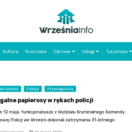
Kultura
Rozrywka
Zdrowie
Usługi
Turystyka
Apteka
Placówki Poczty Polski
Co warto 
Wrześni
Szpital
Punkty gastronomicz
Atrakcje dl
ka tytoniu
Policja
Przestępstwa
Placówki POZ
Wrześni
galne papierosy w rękach policji
Zabytki Wr
m 12 maja, funkcjonariusze z Wydziału Kryminalnego Komendy
Najciekawsz
wej Policji we Wrześni dokonali zatrzymania 31-letniego
powiatu wr