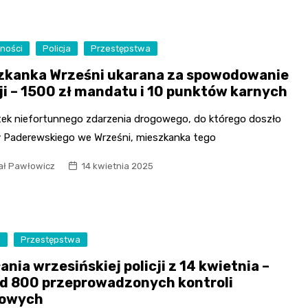
ności
Policja
Przestępstwa
zkanka Wrześni ukarana za spowodowanie
zji – 1500 zł mandatu i 10 punktów karnych
tek niefortunnego zdarzenia drogowego, do którego doszło
cy Paderewskiego we Wrześni, mieszkanka tego
ał Pawłowicz
14 kwietnia 2025
a
Przestępstwa
ania wrzesińskiej policji z 14 kwietnia –
d 800 przeprowadzonych kontroli
gowych