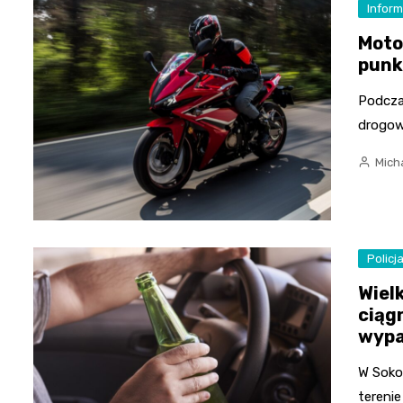
Inform
Moto
punk
Podcza
drogow
Mich
Policj
Wiel
ciągn
wyp
W Soko
terenie