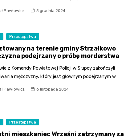
ał Pawłowicz
5 grudnia 2024
a
Przestępstwa
ztowany na terenie gminy Strzałkowo
zyzna podejrzany o próbę morderstwa
owie z Komendy Powiatowej Policji w Słupcy zakończyli
iwania mężczyzny, który jest głównym podejrzanym w
ał Pawłowicz
6 listopada 2024
a
Przestępstwa
etni mieszkaniec Wrześni zatrzymany za