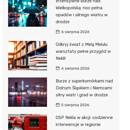
Intensywne burze nad
Dzieci Wrzesińskich
Wielkopolską: noc pełna
Pałac w Miłosławiu
opadów i silnego wiatru w
Park Miejski im. Dzieci
Izba Pamięci Reymonta
drodze
Wrzesińskich
Rezerwat Czeszewski Las
6 sierpnia 2026
Amfiteatr im. Anny Jantar
Odkryj świat z Melą Melulu:
Jump World Września
warsztaty pełne przygód w
Nekli!
Wrzesińska Strefa
Aktywności
6 sierpnia 2026
Burze z superkomórkami nad
Dolnym Śląskiem i Niemcami:
silny wiatr i grad w drodze
5 sierpnia 2026
OSP Nekla w akcji: codzienne
interwencje w regionie