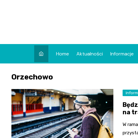
Skip
to
content
Home
Aktualności
Informacje
Orzechowo
Inform
Będz
na t
W rama
przyst