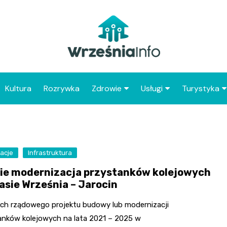
Kultura
Rozrywka
Zdrowie
Usługi
Turystyka
Apteka
Placówki Poczty Polski
Co warto 
Wrześni
Szpital
Punkty gastronomicz
Atrakcje dl
acje
Infrastruktura
Placówki POZ
Wrześni
ie modernizacja przystanków kolejowych
Zabytki Wr
rasie Września – Jarocin
Najciekawsz
ch rządowego projektu budowy lub modernizacji
powiatu wr
anków kolejowych na lata 2021 – 2025 w