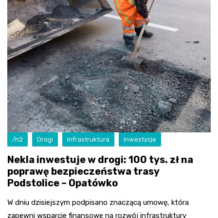
/h2
Drogi
Infrastruktura
Inwestycje
Nekla inwestuje w drogi: 100 tys. zł na
poprawę bezpieczeństwa trasy
Podstolice – Opatówko
W dniu dzisiejszym podpisano znaczącą umowę, która
zapewni wsparcie finansowe na rozwój infrastruktury