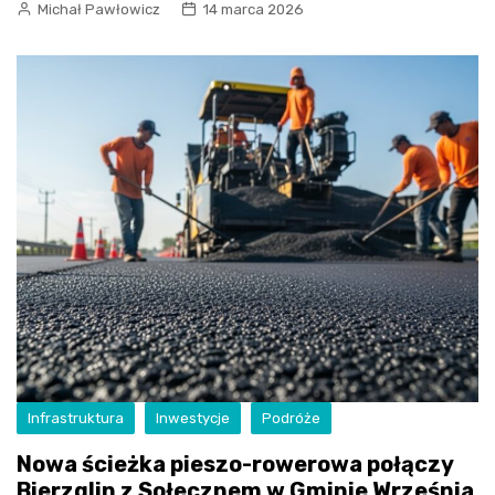
Michał Pawłowicz
14 marca 2026
Infrastruktura
Inwestycje
Podróże
Nowa ścieżka pieszo-rowerowa połączy
Bierzglin z Sołecznem w Gminie Września