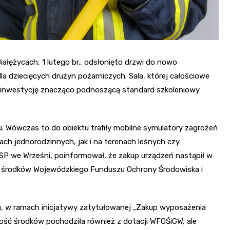
łężycach, 1 lutego br., odsłonięto drzwi do nowo
a dziecięcych drużyn pożarniczych. Sala, której całościowe
i inwestycję znacząco podnoszącą standard szkoleniowy
u. Wówczas to do obiektu trafiły mobilne symulatory zagrożeń
h jednorodzinnych, jak i na terenach leśnych czy
P we Wrześni, poinformował, że zakup urządzeń nastąpił w
ze środków Wojewódzkiego Funduszu Ochrony Środowiska i
u, w ramach inicjatywy zatytułowanej „Zakup wyposażenia
zość środków pochodziła również z dotacji WFOŚiGW, ale