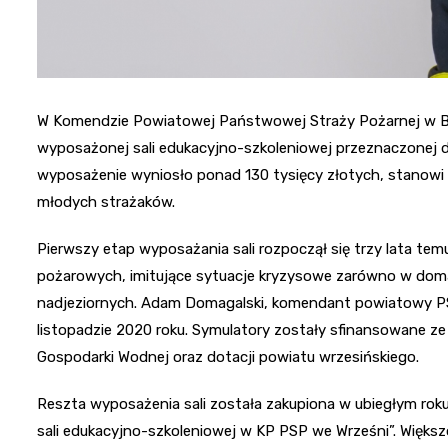
W Komendzie Powiatowej Państwowej Straży Pożarnej w Bia
wyposażonej sali edukacyjno-szkoleniowej przeznaczonej dl
wyposażenie wyniosło ponad 130 tysięcy złotych, stanow
młodych strażaków.
Pierwszy etap wyposażania sali rozpoczął się trzy lata tem
pożarowych, imitujące sytuacje kryzysowe zarówno w domac
nadjeziornych. Adam Domagalski, komendant powiatowy PS
listopadzie 2020 roku. Symulatory zostały sfinansowane 
Gospodarki Wodnej oraz dotacji powiatu wrzesińskiego.
Reszta wyposażenia sali została zakupiona w ubiegłym rok
sali edukacyjno-szkoleniowej w KP PSP we Wrześni”. Więks