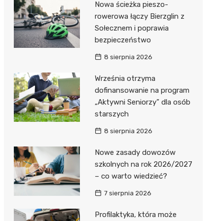
Nowa ścieżka pieszo-
Dzieci Wrzesińskich
Pałac w Miłosławiu
rowerowa łączy Bierzglin z
Sołecznem i poprawia
Park Miejski im. Dzieci
Izba Pamięci Reymonta
bezpieczeństwo
Wrzesińskich
Rezerwat Czeszewski Las
8 sierpnia 2026
Amfiteatr im. Anny Jantar
Września otrzyma
Jump World Września
dofinansowanie na program
„Aktywni Seniorzy” dla osób
Wrzesińska Strefa
starszych
Aktywności
8 sierpnia 2026
Nowe zasady dowozów
szkolnych na rok 2026/2027
– co warto wiedzieć?
7 sierpnia 2026
Profilaktyka, która może