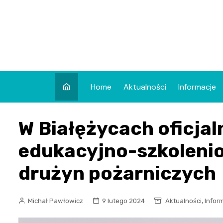
Skip
to
content
Home
Aktualności
Informacje
W Białężycach oficjal
edukacyjno-szkoleni
drużyn pożarniczych
,
Michał Pawłowicz
9 lutego 2024
Aktualności
Infor